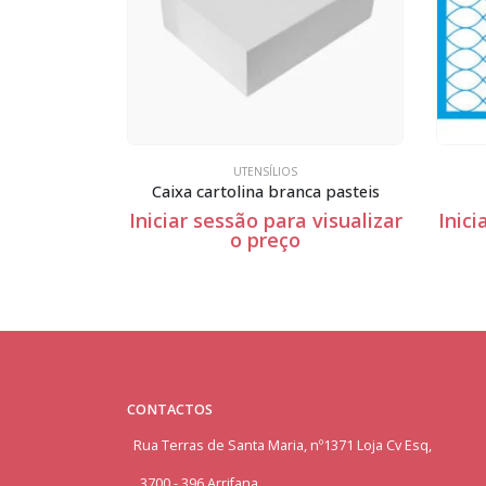
UTENSÍLIOS
Caixa cartão branca vários tamanhos
Caixa cartolina branca pasteis
 visualizar
Iniciar sessão para visualizar
Inici
o preço
CONTACTOS
Rua Terras de Santa Maria, nº1371 Loja Cv Esq,
3700 - 396 Arrifana