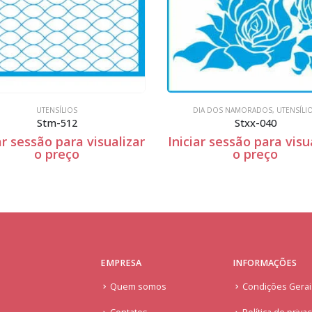
UTENSÍLIOS
DIA DOS NAMORADOS
,
UTENSÍLI
Stm-512
Stxx-040
ar sessão para visualizar
Iniciar sessão para visu
o preço
o preço
EMPRESA
INFORMAÇÕES
Quem somos
Condições Gera