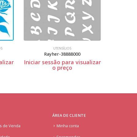
OS
UTENSÍLIOS
Rayher-38888000
alizar
Iniciar sessão para visualizar
Iniciar se
o preço
ÁREA DE CLIENTE
is de Venda
Minha conta