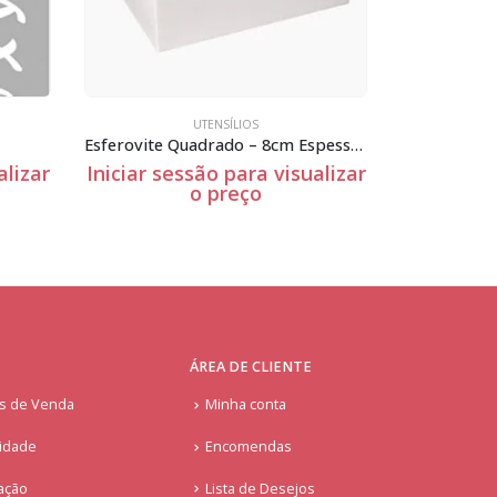
DIA DOS NAMORADOS
,
UTENSÍLIOS
Esferovite Quadrado – 8cm Espessura
St-061
alizar
Iniciar sessão para visualizar
Iniciar se
o preço
ÁREA DE CLIENTE
is de Venda
Minha conta
cidade
Encomendas
ação
Lista de Desejos