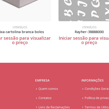
UTENSÍLIOS
UTENSÍLIOS
Rayher-38888000
ar sessão para visualizar
Iniciar sessão para visu
o preço
o preço
EMPRESA
INFORMAÇÕES
Quem somos
Condições Gera
Contatos
Política de priva
Livro de Reclamações
Termos de Utiliz