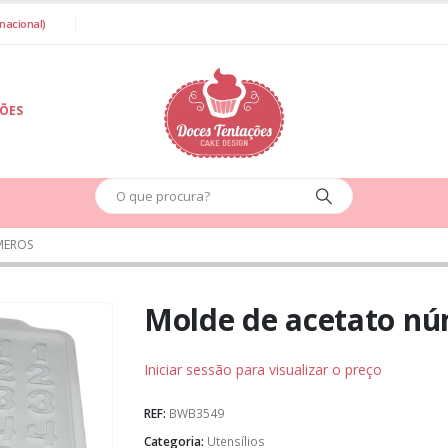
nacional)
IÕES
MEROS
Molde de acetato n
Iniciar sessão para visualizar o preço
REF:
BWB3549
Categoria:
Utensílios