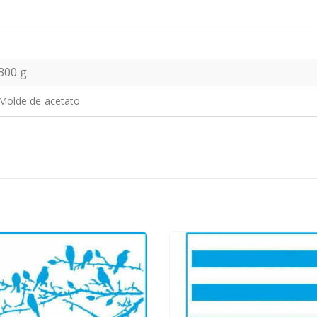
300 g
Molde de acetato