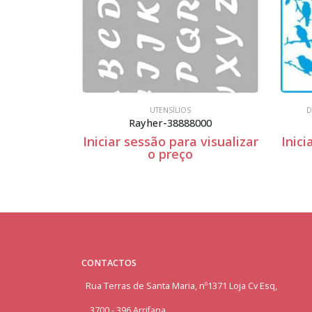
NSÍLIOS
DIA DOS NAMORADOS
,
UTENSÍLIOS
-38888000
Stxx-016
 para visualizar
Iniciar sessão para visualizar
preço
o preço
CONTACTOS
Rua Terras de Santa Maria, nº1371 Loja Cv Esq,
3700 - 396 Arrifana