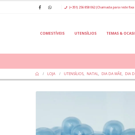
(+351) 256 858 062 (Chamada para rede fixa 
COMESTÍVEIS
UTENSÍLIOS
TEMAS & OCAS
LOJA
UTENSÍLIOS
,
NATAL
,
DIA DA MÃE
,
DIA D