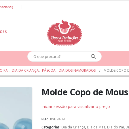
nacional)
IÕES
O PAI
,
DIA DA CRIANÇA
,
PÁSCOA
,
DIA DOS NAMORADOS
MOLDE COPO D
Molde Copo de Mous
Iniciar sessão para visualizar o preço
REF:
BWB9409
Categorias:
Dia da Criança
,
Dia da Mãe
,
Dia do Pai
,
D