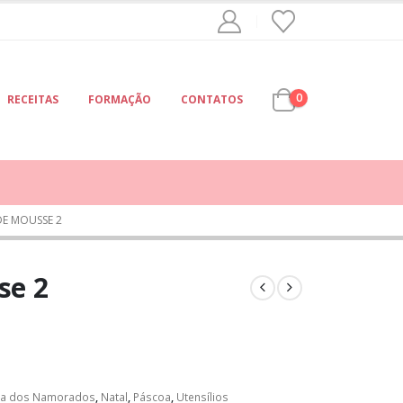
0
RECEITAS
FORMAÇÃO
CONTATOS
E MOUSSE 2
se 2
ia dos Namorados
,
Natal
,
Páscoa
,
Utensílios