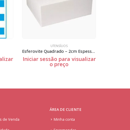
UTENSÍLIOS
Esferovite Quadrado – 2cm Espessura
Esferovite Redondo – 15cm Espessura
 visualizar
Iniciar sessão para visualizar
Inic
o preço
ÁREA DE CLIENTE
is de Venda
Minha conta