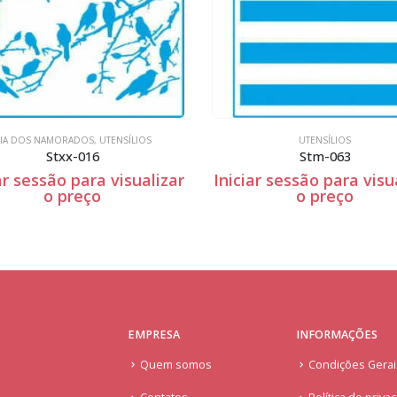
UTENSÍLIOS
UTENSÍLIOS
Stm-063
Iniciar sessão para visualizar
Iniciar sessão para
o preço
o preço
EMPRESA
INFORMAÇÕES
Quem somos
Condições Gera