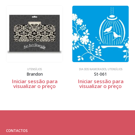
UTENSÍLIOS
DIA DOS NAMORADOS
,
UTENSÍLIOS
Brandon
St-061
Iniciar sessão para
Iniciar sessão para
visualizar o preço
visualizar o preço
CONTACTOS