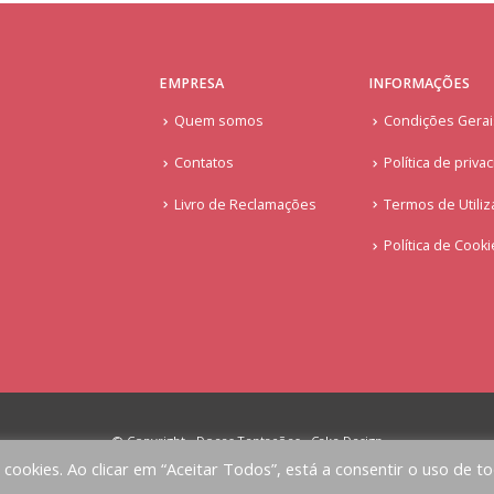
EMPRESA
INFORMAÇÕES
Quem somos
Condições Gera
Contatos
Política de priva
Livro de Reclamações
Termos de Utiliz
Política de Cook
© Copyright - Doces Tentações - Cake Design
a cookies. Ao clicar em “Aceitar Todos”, está a consentir o uso de t
Implementado por
AlbergueDigital.com