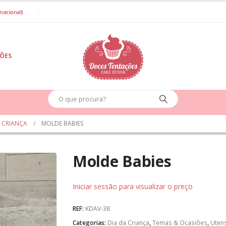
nacional)
IÕES
A CRIANÇA
MOLDE BABIES
Molde Babies
Iniciar sessão para visualizar o preço
REF:
KDAV-38
Categorias:
Dia da Criança
,
Temas & Ocasiões
,
Utens