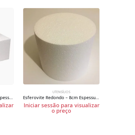
UTENSÍLIOS
Esferovite Redondo – 8cm Espessura
Stm-353
alizar
Iniciar sessão para visualizar
Iniciar se
o preço