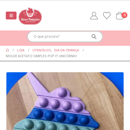
0
LOJA
UTENSÍLIOS
,
DIA DA CRIANÇA
MOLDE ACETATO SIMPLES POP IT UNICÓRNIO