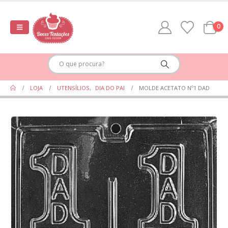
0
LOJA
UTENSÍLIOS
,
DIA DO PAI
MOLDE ACETATO Nº1 DAD