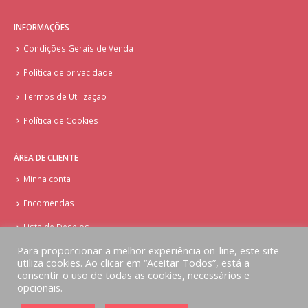
INFORMAÇÕES
Condições Gerais de Venda
Política de privacidade
Termos de Utilização
Política de Cookies
ÁREA DE CLIENTE
Minha conta
Encomendas
Lista de Desejos
Para proporcionar a melhor experiência on-line, este site
utiliza cookies. Ao clicar em “Aceitar Todos”, está a
consentir o uso de todas as cookies, necessários e
opcionais.
© Copyright - Doces Tentações - Cake Design