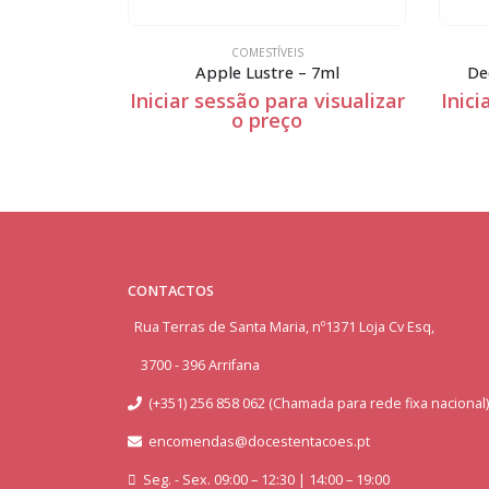
S
COMESTÍVEIS
 – 7ml
Deep Purple Petal Dust – 7ml
Spra
a visualizar
Iniciar sessão para visualizar
Ini
o
o preço
CONTACTOS
Rua Terras de Santa Maria, nº1371 Loja Cv Esq,
3700 - 396 Arrifana
(+351) 256 858 062 (Chamada para rede fixa nacional)
encomendas@docestentacoes.pt
Seg. - Sex. 09:00 – 12:30 | 14:00 – 19:00