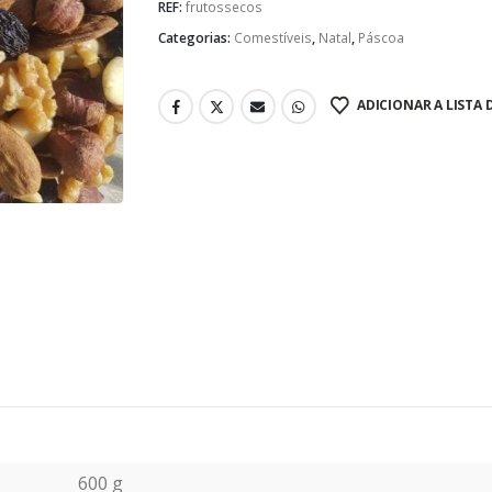
REF:
frutossecos
Categorias:
Comestíveis
,
Natal
,
Páscoa
ADICIONAR A LISTA 
600 g