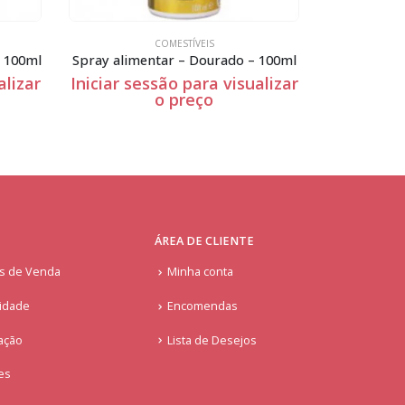
COMESTÍVEIS
,
DIA DOS NAMORADOS
 – 100ml
Renda pronta Dourado
Choco
ualizar
Iniciar sessão para visualizar
Iniciar 
o preço
ÁREA DE CLIENTE
is de Venda
Minha conta
cidade
Encomendas
ação
Lista de Desejos
ies