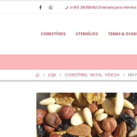
(+351) 256 858 062 (Chamada para rede fixa 
COMESTÍVEIS
UTENSÍLIOS
TEMAS & OCAS
LOJA
COMESTÍVEIS
,
NATAL
,
PÁSCOA
MIX 