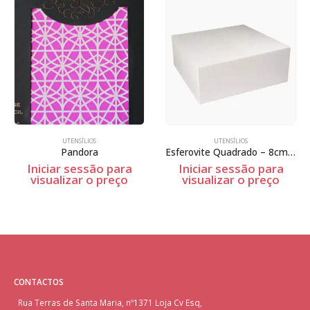
UTENSÍLIOS
UTENSÍLIOS
Pandora
Esferovite Quadrado – 8cm Espessura
Iniciar sessão para
Iniciar sessão para
visualizar o preço
visualizar o preço
CONTACTOS
Rua Terras de Santa Maria, nº1371 Loja Cv Esq,