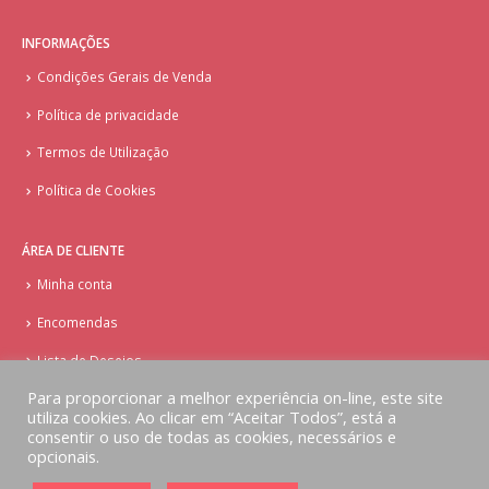
INFORMAÇÕES
Condições Gerais de Venda
Política de privacidade
Termos de Utilização
Política de Cookies
ÁREA DE CLIENTE
Minha conta
Encomendas
Lista de Desejos
Para proporcionar a melhor experiência on-line, este site
utiliza cookies. Ao clicar em “Aceitar Todos”, está a
consentir o uso de todas as cookies, necessários e
opcionais.
© Copyright - Doces Tentações - Cake Design