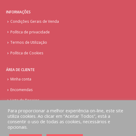
INFORMAÇÕES
Condições Gerais de Venda
Política de privacidade
Termos de Utilização
Política de Cookies
ÁREA DE CLIENTE
Minha conta
Encomendas
Lista de Desejos
Para proporcionar a melhor experiência on-line, este site
utiliza cookies. Ao clicar em “Aceitar Todos”, está a
consentir o uso de todas as cookies, necessários e
opcionais.
© Copyright - Doces Tentações - Cake Design