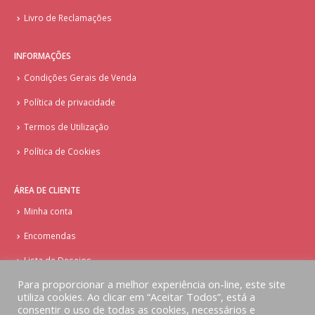
Livro de Reclamações
INFORMAÇÕES
Condições Gerais de Venda
Política de privacidade
Termos de Utilização
Política de Cookies
ÁREA DE CLIENTE
Minha conta
Encomendas
Lista de Desejos
Para proporcionar a melhor experiência on-line, este site
utiliza cookies. Ao clicar em “Aceitar Todos”, está a
consentir o uso de todas as cookies, necessários e