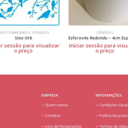
IA DOS NAMORADOS
,
UTENSÍLIOS
UTENSÍLIOS
Stxx-016
ar sessão para visualizar
Iniciar sessão para visu
o preço
o preço
EMPRESA
INFORMAÇÕES
Quem somos
Condições Gera
Contatos
Política de priva
Livro de Reclamações
Termos de Utiliz