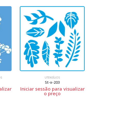
UTENSÍLIOS
Stm-353
ualizar
Iniciar sessão para visualizar
Iniciar s
o preço