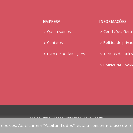
EMPRESA
INFORMAÇÕES
Quem somos
Condições Gera
Contatos
Política de priva
Livro de Reclamações
Termos de Utiliz
Política de Cook
© Copyright - Doces Tentações - Cake Design
a cookies. Ao clicar em “Aceitar Todos”, está a consentir o uso de t
Implementado por
AlbergueDigital.com