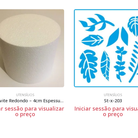
UTENSÍLIOS
UTENSÍLIOS
St-x-203
ar sessão para visualizar
Iniciar sessão para visu
o preço
o preço