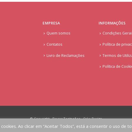
EMPRESA
INFORMAÇÕES
Quem somos
Condições Gera
Contatos
Política de priva
Livro de Reclamações
Termos de Utiliz
Política de Cook
© Copyright - Doces Tentações - Cake Design
a cookies. Ao clicar em “Aceitar Todos”, está a consentir o uso de t
Implementado por
AlbergueDigital.com