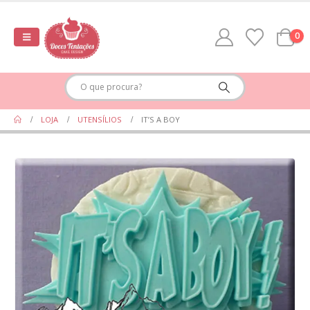
0
LOJA
UTENSÍLIOS
IT’S A BOY