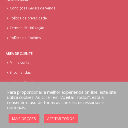
Condições Gerais de Venda
Política de privacidade
Termos de Utilização
Política de Cookies
ÁREA DE CLIENTE
Minha conta
Encomendas
Lista de Desejos
Para proporcionar a melhor experiência on-line, este site
utiliza cookies. Ao clicar em “Aceitar Todos”, está a
consentir o uso de todas as cookies, necessários e
opcionais.
© Copyright - Doces Tentações - Cake Design
MAIS OPÇÕES
ACEITAR TODOS
Implementado por
AlbergueDigital.com