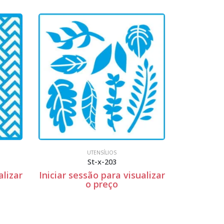
UTENSÍLIOS
UTENSÍLIOS
St-x-203
Esferovite Redondo – 2cm Espess
ssão para visualizar
Iniciar sessão para visualiza
o preço
o preço