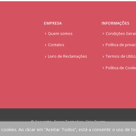
EMPRESA
INFORMAÇÕES
Quem somos
Condições Gera
Contatos
Política de priva
Livro de Reclamações
Termos de Utiliz
Política de Cook
© Copyright - Doces Tentações - Cake Design
a cookies. Ao clicar em “Aceitar Todos”, está a consentir o uso de t
Implementado por
AlbergueDigital.com