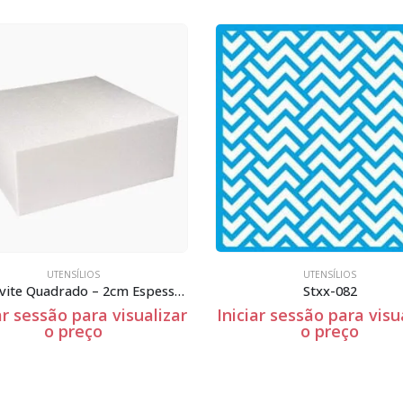
UTENSÍLIOS
Esferovite Quadrado – 2cm Espessura
Stxx-082
alizar
Iniciar sessão para visualizar
Iniciar se
o preço