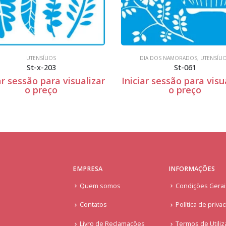
UTENSÍLIOS
DIA DOS NAMORADOS
,
UTENSÍLIOS
St-x-203
St-061
 sessão para visualizar
Iniciar sessão para visual
o preço
o preço
EMPRESA
INFORMAÇÕES
Quem somos
Condições Gera
Contatos
Política de priva
Livro de Reclamações
Termos de Utiliz