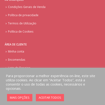
Condições Gerais de Venda
Política de privacidade
Termos de Utilização
Política de Cookies
ÁREA DE CLIENTE
Minha conta
Encomendas
Lista de Desejos
Para proporcionar a melhor experiência on-line, este site
utiliza cookies. Ao clicar em “Aceitar Todos”, está a
consentir o uso de todas as cookies, necessários e
opcionais.
© Copyright - Doces Tentações - Cake Design
MAIS OPÇÕES
ACEITAR TODOS
Implementado por
AlbergueDigital.com