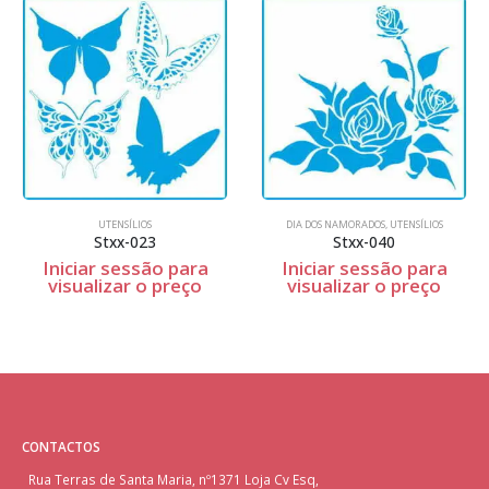
UTENSÍLIOS
DIA DOS NAMORADOS
,
UTENSÍLIOS
Stxx-023
Stxx-040
Iniciar sessão para
Iniciar sessão para
visualizar o preço
visualizar o preço
CONTACTOS
Rua Terras de Santa Maria, nº1371 Loja Cv Esq,