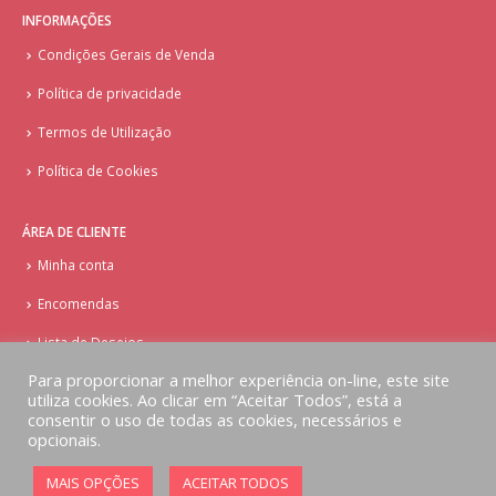
INFORMAÇÕES
Condições Gerais de Venda
Política de privacidade
Termos de Utilização
Política de Cookies
ÁREA DE CLIENTE
Minha conta
Encomendas
Lista de Desejos
Para proporcionar a melhor experiência on-line, este site
utiliza cookies. Ao clicar em “Aceitar Todos”, está a
consentir o uso de todas as cookies, necessários e
opcionais.
© Copyright - Doces Tentações - Cake Design
MAIS OPÇÕES
ACEITAR TODOS
Implementado por
AlbergueDigital.com