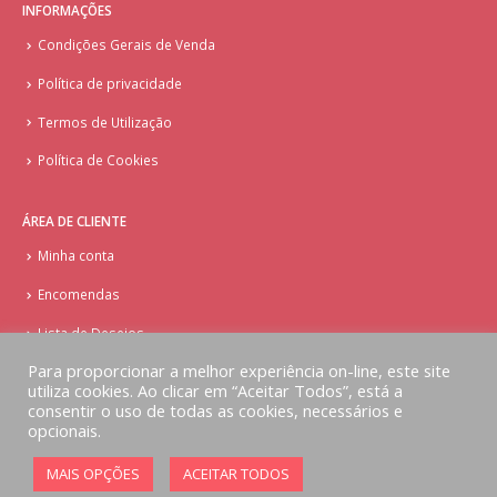
INFORMAÇÕES
Condições Gerais de Venda
Política de privacidade
Termos de Utilização
Política de Cookies
ÁREA DE CLIENTE
Minha conta
Encomendas
Lista de Desejos
Para proporcionar a melhor experiência on-line, este site
utiliza cookies. Ao clicar em “Aceitar Todos”, está a
consentir o uso de todas as cookies, necessários e
opcionais.
© Copyright - Doces Tentações - Cake Design
MAIS OPÇÕES
ACEITAR TODOS
Implementado por
AlbergueDigital.com