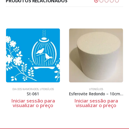
PRODUTOS RELACIONADOS
MORADOS
,
UTENSÍLIOS
UTENSÍLIOS
UTE
St-061
Esferovite Redondo – 10cm Espessura
Pa
 sessão para
Iniciar sessão para
Iniciar 
izar o preço
visualizar o preço
visualiz