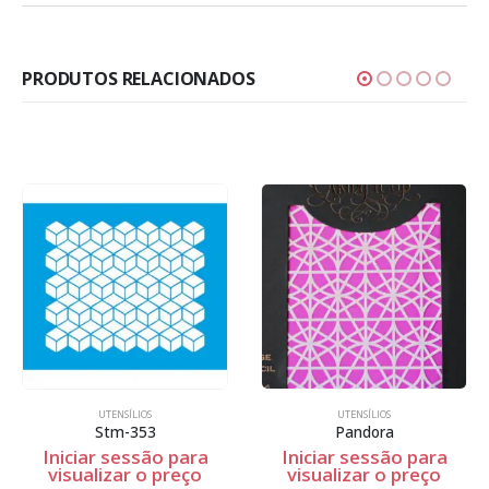
PRODUTOS RELACIONADOS
IOS
UTENSÍLIOS
DIA DOS NAMORADOS
353
Pandora
Stxx-03
ssão para
Iniciar sessão para
Iniciar sess
 o preço
visualizar o preço
visualizar 