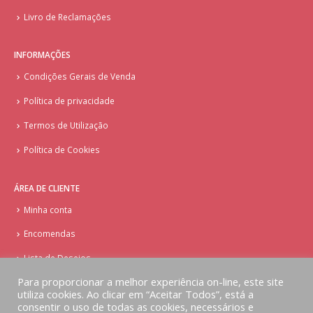
Livro de Reclamações
INFORMAÇÕES
Condições Gerais de Venda
Política de privacidade
Termos de Utilização
Política de Cookies
ÁREA DE CLIENTE
Minha conta
Encomendas
Lista de Desejos
Para proporcionar a melhor experiência on-line, este site
utiliza cookies. Ao clicar em “Aceitar Todos”, está a
consentir o uso de todas as cookies, necessários e