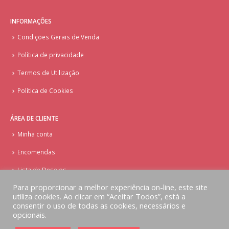
INFORMAÇÕES
Condições Gerais de Venda
Política de privacidade
Termos de Utilização
Política de Cookies
ÁREA DE CLIENTE
Minha conta
Encomendas
Lista de Desejos
Para proporcionar a melhor experiência on-line, este site
utiliza cookies. Ao clicar em “Aceitar Todos”, está a
consentir o uso de todas as cookies, necessários e
opcionais.
© Copyright - Doces Tentações - Cake Design