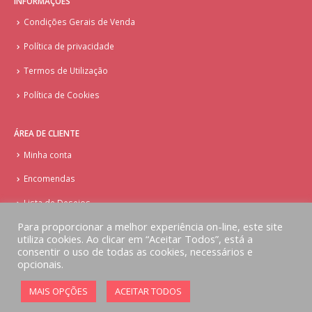
INFORMAÇÕES
Condições Gerais de Venda
Política de privacidade
Termos de Utilização
Política de Cookies
ÁREA DE CLIENTE
Minha conta
Encomendas
Lista de Desejos
Para proporcionar a melhor experiência on-line, este site
utiliza cookies. Ao clicar em “Aceitar Todos”, está a
consentir o uso de todas as cookies, necessários e
opcionais.
© Copyright - Doces Tentações - Cake Design
MAIS OPÇÕES
ACEITAR TODOS
Implementado por
AlbergueDigital.com