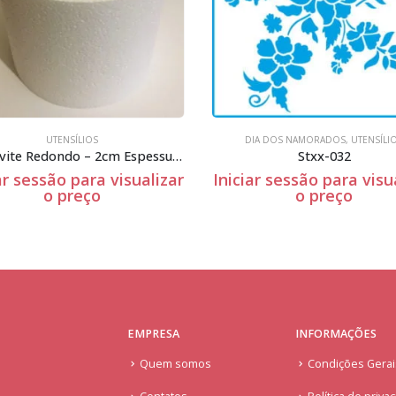
DIA DOS NAMORADOS
,
UTENSÍLIOS
UTENSÍLIOS
Stxx-032
Stxx-082
Iniciar sessão para visualizar
Iniciar sessão para
o preço
o preço
EMPRESA
INFORMAÇÕES
Quem somos
Condições Gera