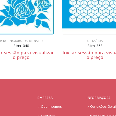
ADOS
,
UTENSÍLIOS
UTENSÍLIOS
-040
Stm-353
para visualizar
Iniciar sessão para visualizar
reço
o preço
EMPRESA
INFORMAÇÕES
Quem somos
Condições Gera