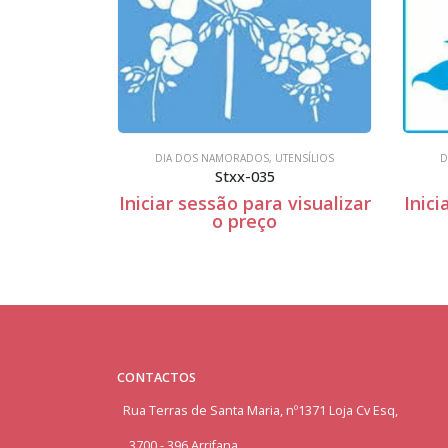
DIA DOS NAMORADOS
,
UTENSÍLIOS
DIA DOS NAMOR
Stxx-035
Stxx
r
Iniciar sessão para visualizar
Iniciar sessão 
o preço
o p
CONTACTOS
Rua Terras de Santa Maria, nº1371 Loja Cv Esq,
3700 - 396 Arrifana