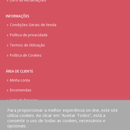
INFORMAÇÕES
Condições Gerais de Venda
Política de privacidade
Termos de Utilização
Política de Cookies
ÁREA DE CLIENTE
Minha conta
Encomendas
Lista de Desejos
Para proporcionar a melhor experiência on-line, este site
utiliza cookies. Ao clicar em “Aceitar Todos”, está a
consentir o uso de todas as cookies, necessários e
opcionais.