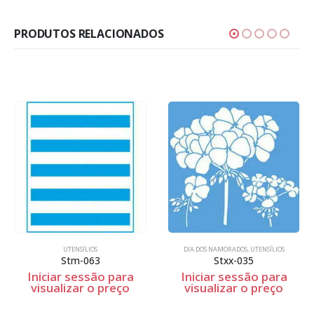
PRODUTOS RELACIONADOS
DIA DOS NAMORADOS
,
UTENSÍLIOS
UTENSÍLIOS
Stxx-035
Stxx-082
ara
Iniciar sessão para
Iniciar sessão pa
eço
visualizar o preço
visualizar o preç