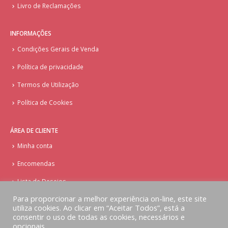
Livro de Reclamações
INFORMAÇÕES
Condições Gerais de Venda
Política de privacidade
Termos de Utilização
Política de Cookies
ÁREA DE CLIENTE
Minha conta
Encomendas
Lista de Desejos
Para proporcionar a melhor experiência on-line, este site
utiliza cookies. Ao clicar em “Aceitar Todos”, está a
consentir o uso de todas as cookies, necessários e
opcionais.