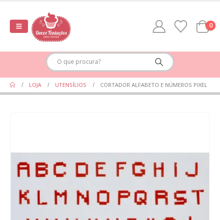
0
LOJA
UTENSÍLIOS
CORTADOR ALFABETO E NÚMEROS PIXEL