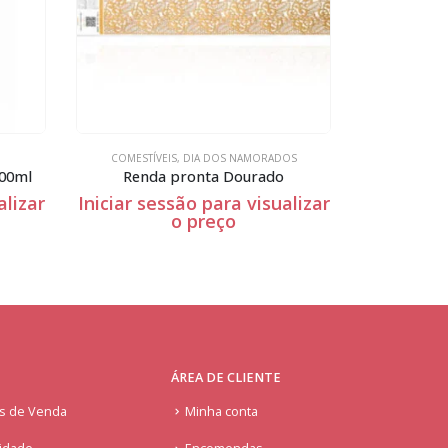
OS
COMESTÍVEIS
Rainbow Dust – Purpurina não tóxica – Jewel Fire Red – 5g
Spray ali
alizar
Iniciar sessão para visualizar
Iniciar se
o preço
ÁREA DE CLIENTE
is de Venda
Minha conta