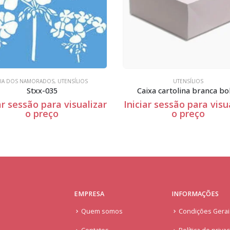
UTENSÍLIOS
UTENSÍLIOS
Caixa cartolina branca bolos
Iniciar sessão para visualizar
Iniciar sessão para
o preço
o preço
EMPRESA
INFORMAÇÕES
Quem somos
Condições Gera