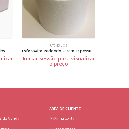
UTENSÍLIOS
Esferovite Redondo – 2cm Espessura
Esferovite Redondo – 4cm Espessura
 visualizar
Iniciar sessão para visualizar
Inic
o preço
ÁREA DE CLIENTE
is de Venda
Minha conta