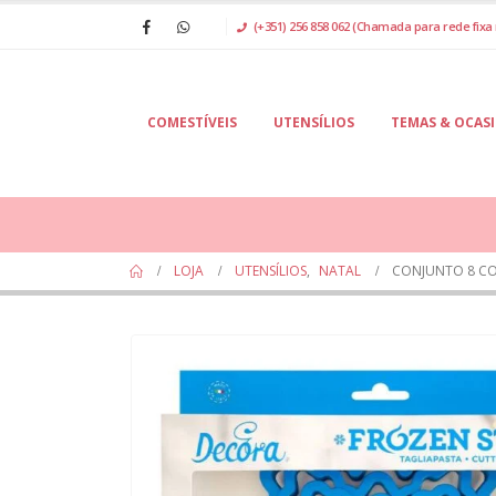
(+351) 256 858 062 (Chamada para rede fixa 
COMESTÍVEIS
UTENSÍLIOS
TEMAS & OCAS
LOJA
UTENSÍLIOS
,
NATAL
CONJUNTO 8 CO