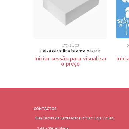
NSÍLIOS
DIA DOS NAMORADOS
,
UTENSÍLIOS
a branca pasteis
Stxx-035
 para visualizar
Iniciar sessão para visualizar
preço
o preço
CONTACTOS
Rua Terras de Santa Maria, nº1371 Loja Cv Esq,
3700 - 396 Arrifana