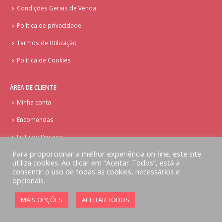
Condições Gerais de Venda
Política de privacidade
Termos de Utilização
Política de Cookies
ÁREA DE CLIENTE
Minha conta
Encomendas
Lista de Desejos
Para proporcionar a melhor experiência on-line, este site
utiliza cookies. Ao clicar em “Aceitar Todos”, está a
consentir o uso de todas as cookies, necessários e
opcionais.
© Copyright - Doces Tentações - Cake Design
MAIS OPÇÕES
ACEITAR TODOS
Implementado por
AlbergueDigital.com