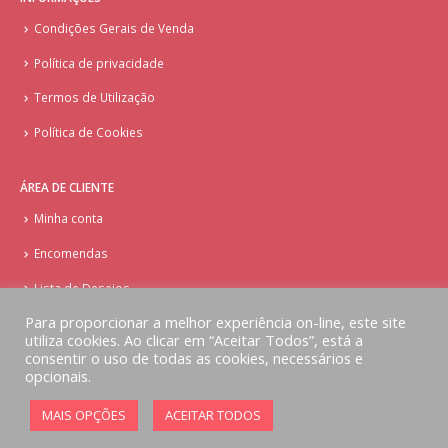
Condições Gerais de Venda
Política de privacidade
Termos de Utilização
Política de Cookies
ÁREA DE CLIENTE
Minha conta
Encomendas
Lista de Desejos
Para proporcionar a melhor experiência on-line, este site
utiliza cookies. Ao clicar em “Aceitar Todos”, está a
consentir o uso de todas as cookies, necessários e
opcionais.
© Copyright - Doces Tentações - Cake Design
MAIS OPÇÕES
ACEITAR TODOS
Implementado por
AlbergueDigital.com