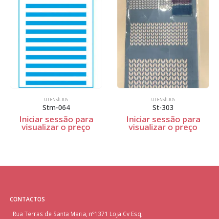
UTENSÍLIOS
UTENSÍLIOS
Stm-064
St-303
Iniciar sessão para
Iniciar sessão para
visualizar o preço
visualizar o preço
CONTACTOS
Rua Terras de Santa Maria, nº1371 Loja Cv Esq,