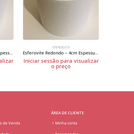
UTENSÍLIOS
Esferovite Redondo – 15cm Espessura
Esferovite Redondo – 4cm Espessura
alizar
Iniciar sessão para visualizar
Iniciar se
o preço
ÁREA DE CLIENTE
is de Venda
Minha conta