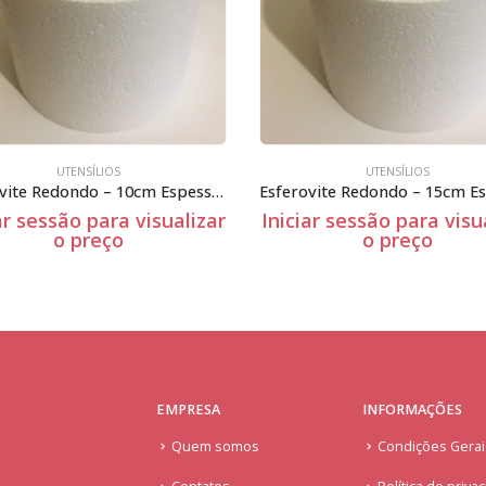
UTENSÍLIOS
UTENSÍLIOS
Esferovite Redondo – 10cm Espessura
ar sessão para visualizar
Iniciar sessão para visu
o preço
o preço
EMPRESA
INFORMAÇÕES
Quem somos
Condições Gera