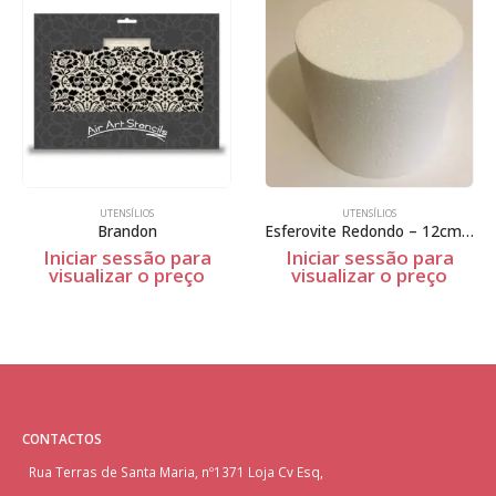
UTENSÍLIOS
UTENSÍLIOS
Brandon
Esferovite Redondo – 12cm Espessura
Iniciar sessão para
Iniciar sessão para
visualizar o preço
visualizar o preço
CONTACTOS
Rua Terras de Santa Maria, nº1371 Loja Cv Esq,