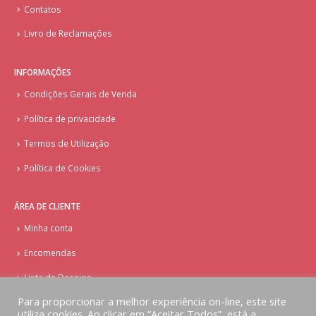
Contatos
Livro de Reclamações
INFORMAÇÕES
Condições Gerais de Venda
Política de privacidade
Termos de Utilização
Política de Cookies
ÁREA DE CLIENTE
Minha conta
Encomendas
Lista de Desejos
Para proporcionar a melhor experiência on-line, este site
utiliza cookies. Ao clicar em “Aceitar Todos”, está a