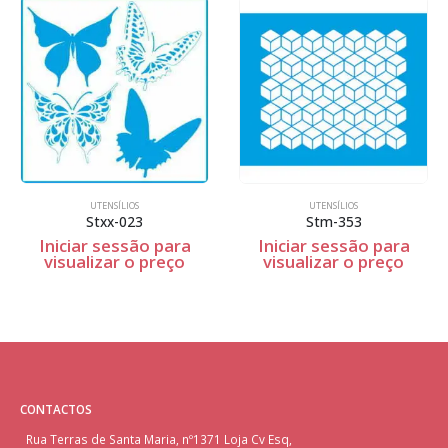
UTENSÍLIOS
UTENSÍLIOS
Stxx-023
Stm-353
Iniciar sessão para
Iniciar sessão para
visualizar o preço
visualizar o preço
CONTACTOS
Rua Terras de Santa Maria, nº1371 Loja Cv Esq,