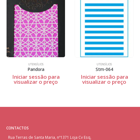
UTENSÍLIOS
UTENSÍLIOS
Pandora
Stm-064
Iniciar sessão para
Iniciar sessão para
visualizar o preço
visualizar o preço
CONTACTOS
Rua Terras de Santa Maria, nº1371 Loja Cv Esq,